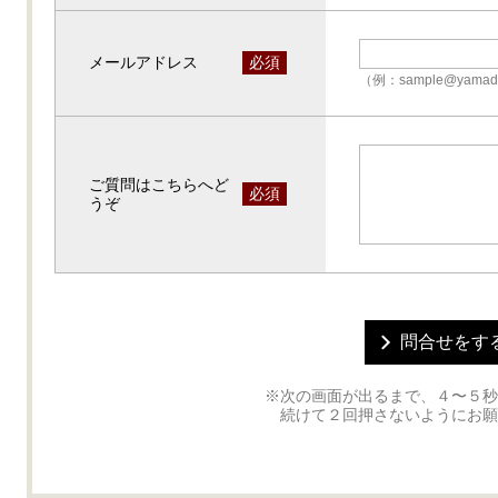
メールアドレス
必須
（例：sample@yamada
ご質問はこちらへど
必須
うぞ
※次の画面が出るまで、４〜５秒
続けて２回押さないようにお願